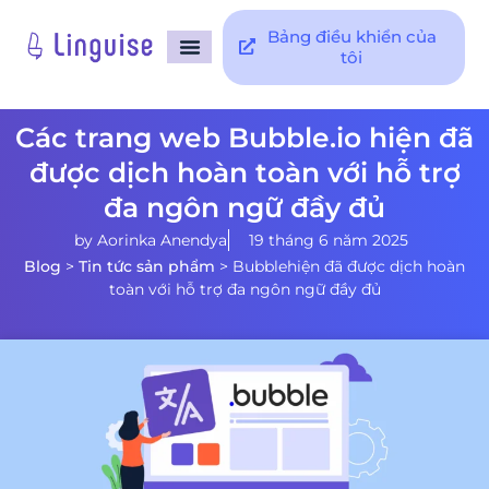
Bảng điều khiển của
tôi
Trang Chủ
Tích hợp
Hỗ trợ
Các trang web Bubble.io hiện đã
được dịch hoàn toàn với hỗ trợ
đa ngôn ngữ đầy đủ
by
Aorinka Anendya
19 tháng 6 năm 2025
Blog
>
Tin tức sản phẩm
>
Bubblehiện đã được dịch hoàn
toàn với hỗ trợ đa ngôn ngữ đầy đủ