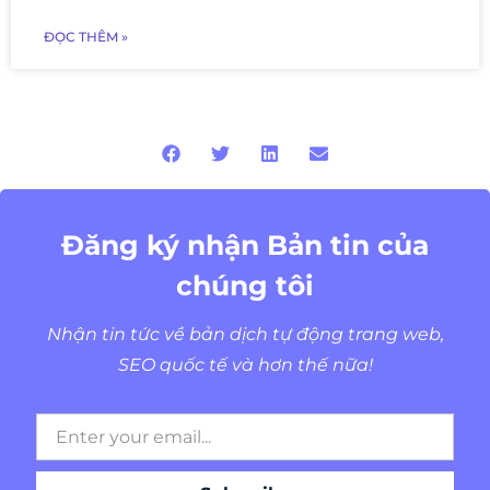
ĐỌC THÊM »
Đăng ký nhận Bản tin của
chúng tôi
Nhận tin tức về bản dịch tự động trang web,
SEO quốc tế và hơn thế nữa!