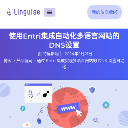
我的仪表盘
支持
使用Entri集成自动化多语言网站的
DNS设置
由
特里斯坦
2024年2月21日
博客
>
产品新闻
>
通过 Entri 集成实现多语言网站的 DNS 设置自动
化