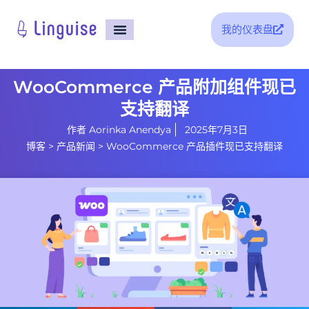
我的仪表盘
支持
WooCommerce 产品附加组件现已
支持翻译
作者
Aorinka Anendya
2025年7月3日
博客
>
产品新闻
>
WooCommerce 产品插件现已支持翻译