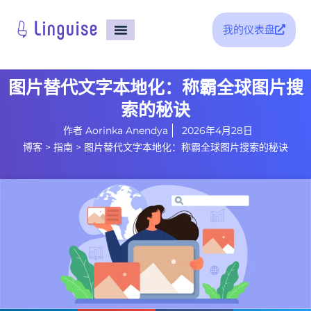
我的仪表盘
支持
图片替代文字本地化：称霸全球图片搜
索的秘诀
作者
Aorinka Anendya
2026年4月28日
博客
>
指南
>
图片替代文字本地化：称霸全球图片搜索的秘诀