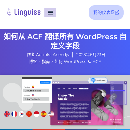
我的仪表盘
支持
如何从 ACF 翻译所有 WordPress 自
定义字段
作者
Aorinka Anendya
2023年6月23日
博客
>
指南
>
如何 WordPress 从 ACF