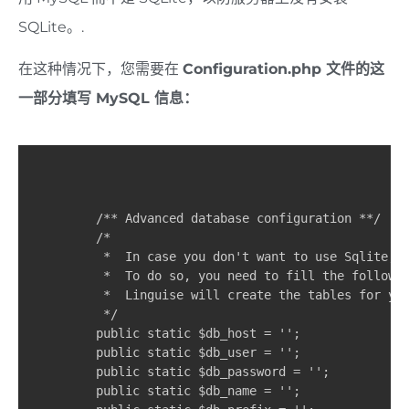
SQLite。.
在这种情况下，您需要在
Configuration.php 文件的这
一部分填写 MySQL 信息：
    /** Advanced database configuration **/

    /*

     *  In case you don't want to use Sqlite, y
     *  To do so, you need to fill the followin
     *  Linguise will create the tables for you
     */

    public static $db_host = '';

    public static $db_user = '';

    public static $db_password = '';

    public static $db_name = '';
