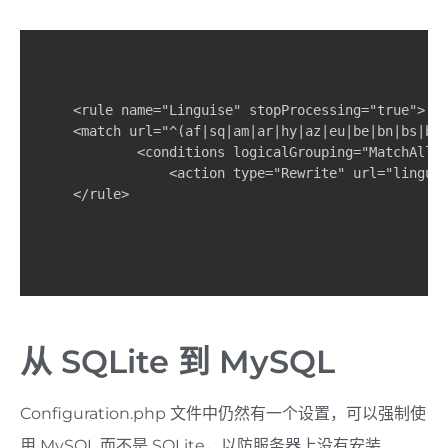
<rule name="Linguise" stopProcessing="true">

<match url="^(af|sq|am|ar|hy|az|eu|be|bn|bs|bg
        <conditions logicalGrouping="MatchAll" 
            <action type="Rewrite" url="linguis
</rule>
从 SQLite 到 MySQL
Configuration.php 文件中仍然有一个设置，可以强制使
用 MySQL 而不是 SQLite，以防服务器上没有安装