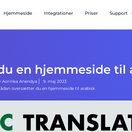
Hjemmeside
Integrationer
Priser
Support
du en hjemmeside til 
y
Aorinka Anendya
9. maj 2023
ådan oversætter du en hjemmeside til arabisk