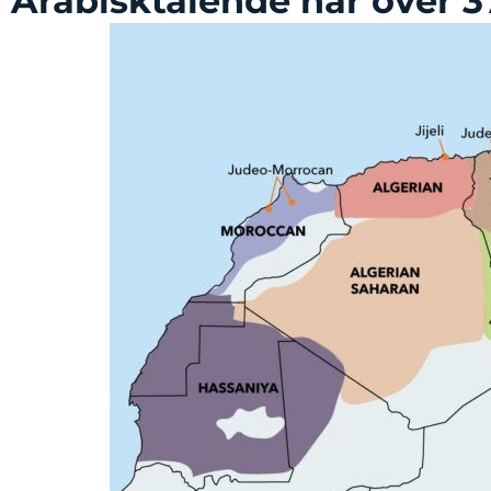
Arabisktalende når over 3