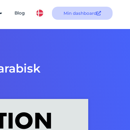
Blog
Min dashboard
arabisk