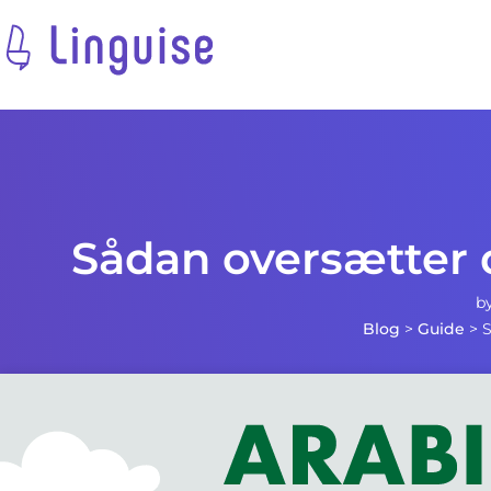
Sådan oversætter 
b
Blog
>
Guide
>
S