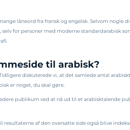
 mange låneord fra fransk og engelsk. Selvom nogle di
e, selv for personer med moderne standardarabisk som
afi.
mmeside til arabisk?
idligere diskuterede vi, at det samlede antal arabiskt
isk er noget, du skal gøre.
bredere publikum ved at nå ud til et arabisktalende p
il resultaterne af den oversatte side også blive indek