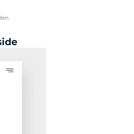
den.
side