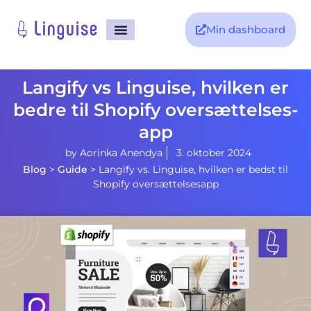
Min dashboard
Langify vs Linguise, hvilken er
bedre til Shopify oversættelses-
app
by
Aorinka Anendya
3. oktober 2024
Blog
>
Guide
>
Langify vs. Linguise, hvilken er bedst til
Shopify oversættelsesapp