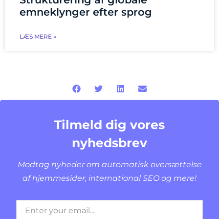
emneklynger efter sprog
LÆS MERE »
Tilmeld dig vores
nyhedsbrev
Modtag nyheder om automatisk oversættelse
af hjemmesider, international SEO og mere!