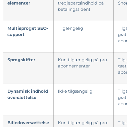
elementer
tredjepartsindhold på
Shop
betalingssiden)
Multisproget SEO-
Tilgængelig
Tilg
support
grat
abo
Sprogskifter
Kun tilgængelig på pro-
Tilg
abonnementer
grat
abo
Dynamisk indhold
Ikke tilgængelig
Tilg
oversættelse
grat
abo
Billedoversættelse
Kun tilgængelig på pro-
Tilg