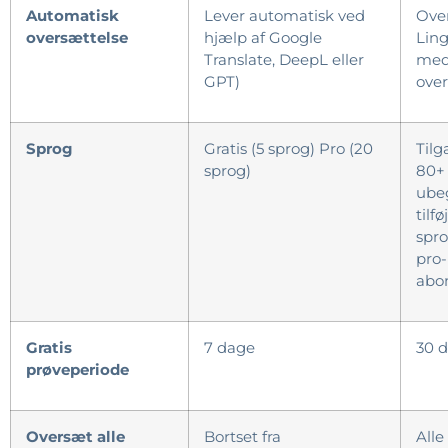
Automatisk
Lever automatisk ved
Over
oversættelse
hjælp af Google
Ling
Translate, DeepL eller
med
GPT)
ove
Sprog
Gratis (5 sprog) Pro (20
Til
sprog)
80+
ube
tilfø
spro
pro-
abo
Gratis
7 dage
30 
prøveperiode
Oversæt alle
Bortset fra
Alle