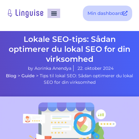
Min dashboard
Lokale SEO-tips: Sådan
optimerer du lokal SEO for din
virksomhed
by
Aorinka Anendya
22. oktober 2024
Blog
>
Guide
>
Tips til lokal SEO: Sådan optimerer du lokal
SEO for din virksomhed