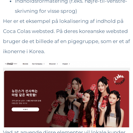
Indholdsformatering (f.eks. højre-til-venstre-
skrivning for visse sprog)
Her er et eksempel på lokalisering af indhold på
Coca Colas websted. På deres koreanske websted
bruger de et billede af en pigegruppe, som er et af
ikonerne i Korea.
Ved at anvende disse elementer vil lokale kunder