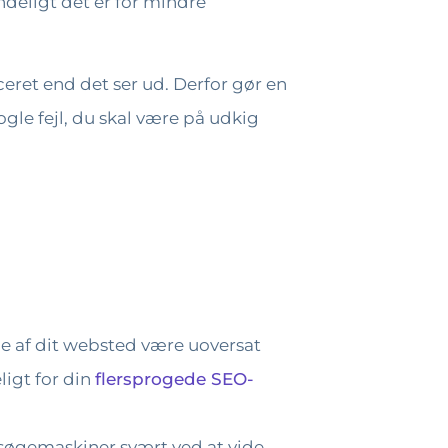
ndeligt det er for mindre
eret end det ser ud. Derfor gør en
ogle fejl, du skal være på udkig
ele af dit websted være uoversat
ligt for din
flersprogede SEO-
 søgemaskiner svært ved at vide,