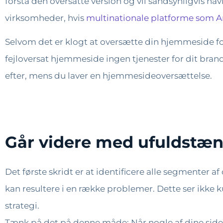
forstå den oversatte version og vil sandsynligvis na
virksomheder, hvis
multinationale platforme som
Selvom det er klogt at oversætte din hjemmeside fo
fejloversat hjemmeside ingen tjenester for dit brand
efter, mens du laver en hjemmesideoversættelse.
Går videre med ufuldstæn
Det første skridt er at identificere alle segmenter a
kan resultere i en række problemer. Dette ser ikke 
strategi.
Tænk på det på denne måde: Når nogle af dine sider