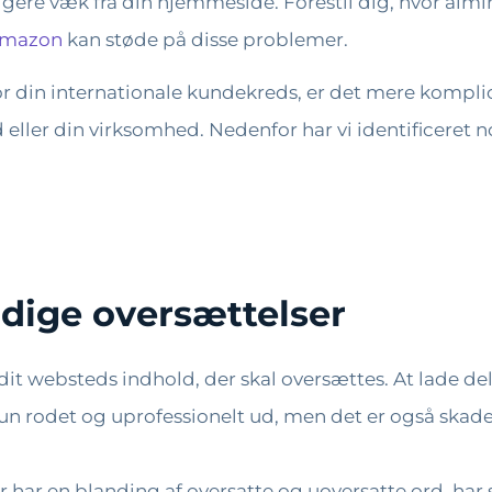
vigere væk fra din hjemmeside. Forestil dig, hvor almi
 Amazon
kan støde på disse problemer.
r din internationale kundekreds, er det mere komplic
 eller din virksomhed. Nedenfor har vi identificeret n
dige oversættelser
f dit websteds indhold, der skal oversættes. At lade d
kun rodet og uprofessionelt ud, men det er også skade
 har en blanding af oversatte og uoversatte ord, har