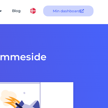
Blog
Min dashboard
jemmeside