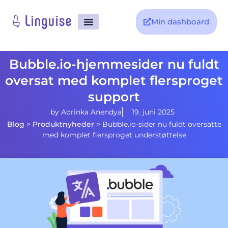
Min dashboard
Bubble.io-hjemmesider nu fuldt
oversat med komplet flersproget
support
by
Aorinka Anendya
19. juni 2025
Blog
>
Produktnyheder
>
Bubble.io-sider nu fuldt oversatte
med komplet flersproget understøttelse