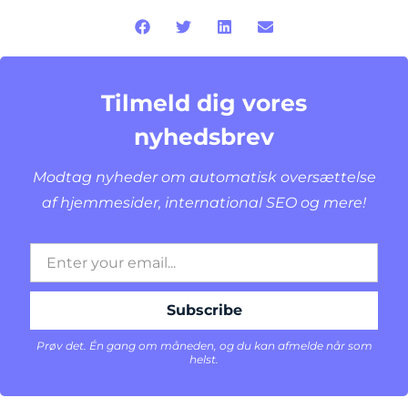
Tilmeld dig vores
nyhedsbrev
Modtag nyheder om automatisk oversættelse
af hjemmesider, international SEO og mere!
Prøv det. Én gang om måneden, og du kan afmelde når som
helst.