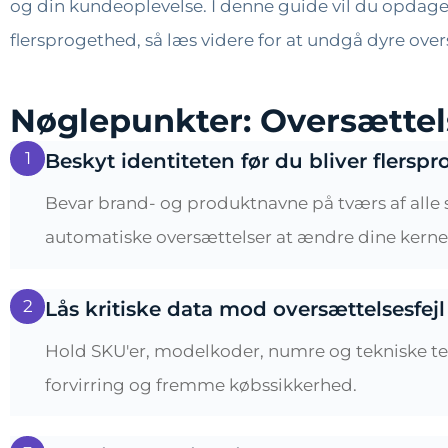
og din kundeoplevelse. I denne guide vil du opdage d
flersprogethed, så læs videre for at undgå dyre overs
Nøglepunkter: Oversættels
1
Beskyt identiteten før du bliver flerspr
Bevar brand- og produktnavne på tværs af alle s
automatiske oversættelser at ændre dine kernei
2
Lås kritiske data mod oversættelsesfejl
Hold SKU'er, modelkoder, numre og tekniske te
forvirring og fremme købssikkerhed.