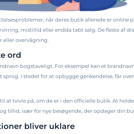
sesproblemer, når deres butik allerede er online på 
irring, mistillid eller endda tabt salg. De fleste af 
 eller overvågning.
ke ord
brandnavn bogstaveligt. For eksempel kan et brandnav
 sprog. I stedet for at opbygge genkendelse, får over
 at tvivle på, om de er i den officielle butik. At ho
 tillid, især for nye besøgende, der opdager din but
tioner bliver uklare