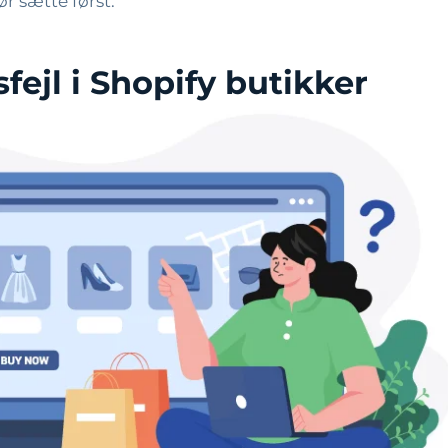
r sætte først.
ejl i Shopify butikker