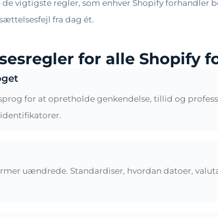
e vigtigste regler, som enhver Shopify forhandler bør
ættelsesfejl fra dag ét.
esregler for alle Shopify f
oget
prog for at opretholde genkendelse, tillid og professi
dentifikatorer.
rmer uændrede. Standardiser, hvordan datoer, valutae