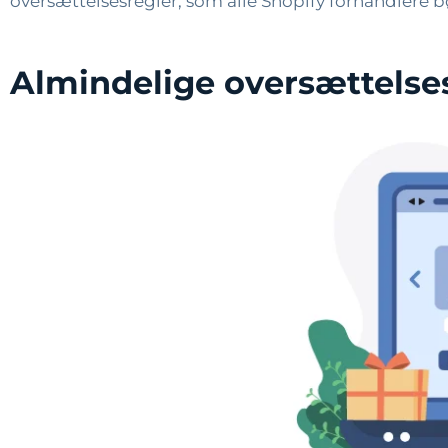
oversættelsesregler, som alle Shopify forhandlere bø
Almindelige oversættelsesf