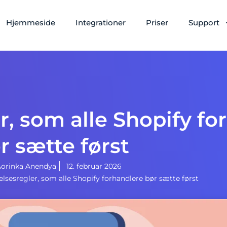
Hjemmeside
Integrationer
Priser
Support
r, som alle Shopify fo
r sætte først
orinka Anendya
12. februar 2026
lsesregler, som alle Shopify forhandlere bør sætte først