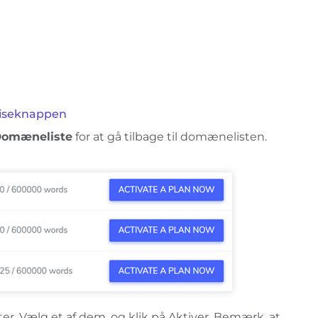
uiseknappen
omæneliste
for at gå tilbage til domænelisten.
r. Vælg et af dem, og klik på Aktiver. Bemærk, at