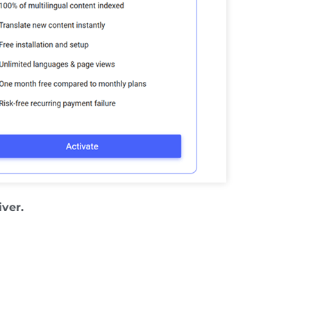
iver.
 og det skyldes, at din oversættelsesvolumen har
planen).