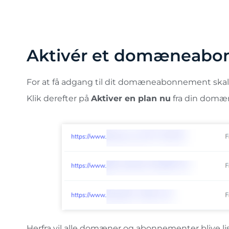
Aktivér et domæneab
For at få adgang til dit domæneabonnement skal
Klik derefter på
Aktiver en plan nu
fra din domæn
Herfra vil alle domæner og abonnementer blive li