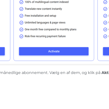
det månedlige abonnement. Vælg en af ​​dem, og klik på
Akt
lanen eller PRO-planen ikke aktiveres. Det er normalt,
 til START-planen eller 600.000+ oversatte ord til PRO-