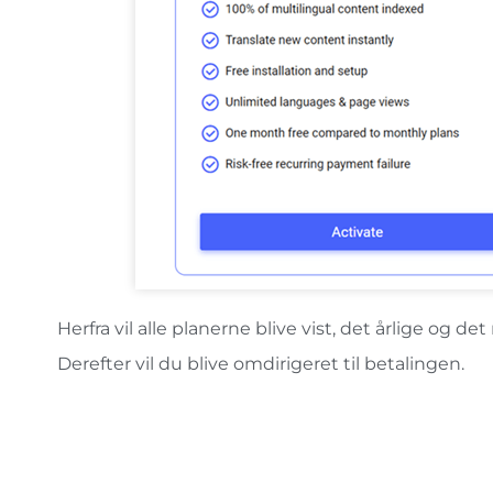
Herfra vil alle planerne blive vist, det årlige og 
Derefter vil du blive omdirigeret til betalingen.
Bemærk: Nogle gange kan den første plan, START-p
overskredet planens kvote (200.000+ oversatte ord