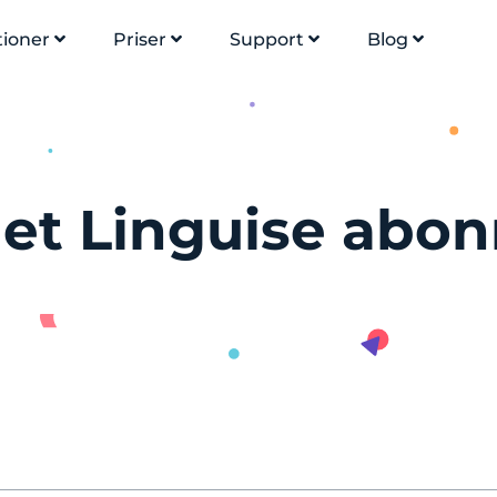
tioner
Priser
Support
Blog
 et Linguise ab