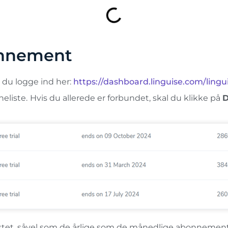
onnement
 du logge ind her:
https://dashboard.linguise.com/ling
eliste.
Hvis du allerede er forbundet, skal du klikke på
D
stet, såvel som de årlige som de månedlige abonnemente