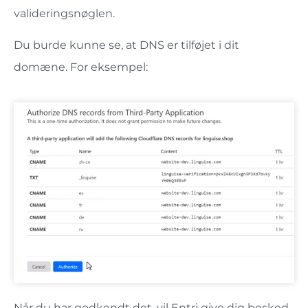
valideringsnøglen.
Du burde kunne se, at DNS er tilføjet i dit
domæne. For eksempel:
Når du har godkendt det, vil Entri give dig besked