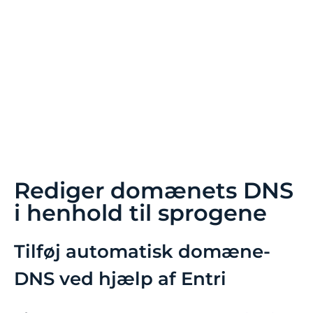
konfigurerer dine oversættelsessprog, og du har
et stort antal indekserede sider (>500), kan
søgemaskinerne tage lang tid at behandle dem.
Det kan påvirke din SEO på dit originalsprog.
Derfor anbefaler vi først at tilføje maksimalt 5
sprog, og når det er indekseret, kan du tilføje sprog
i en batch på 3 om måneden.
Rediger domænets DNS
i henhold til sprogene
Tilføj automatisk domæne-
DNS ved hjælp af Entri