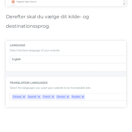
Derefter skal du vælge dit kilde- og
destinationssprog.
SEO vigtig bemærkning:
Antallet af sprog, du
konfigurerer, har stor indflydelse på SEO. Når du