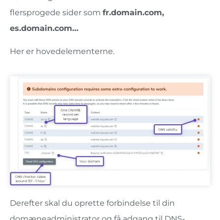
flersprogede sider som
fr.domain.com,
es.domain.com…
Her er hovedelementerne.
Derefter skal du oprette forbindelse til din
domæneadministrator og få adgang til DNS-