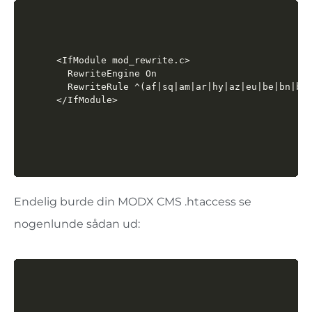
<IfModule mod_rewrite.c>

  RewriteEngine On

  RewriteRule ^(af|sq|am|ar|hy|az|eu|be|bn|bs|
</IfModule>
Endelig burde din MODX CMS .htaccess se
nogenlunde sådan ud: