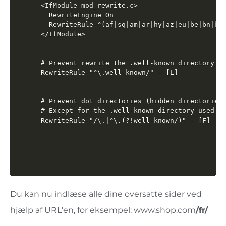
<IfModule mod_rewrite.c>

  RewriteEngine On

  RewriteRule ^(af|sq|am|ar|hy|az|eu|be|bn|bs|
</IfModule>

# Prevent rewrite the .well-known directory us
RewriteRule "^\.well-known/" - [L]

# Prevent dot directories (hidden directories 
# Except for the .well-known directory used by
RewriteRule "/\.|^\.(?!well-known/)" - [F]
Du kan nu indlæse alle dine oversatte sider ved
hjælp af URL'en, for eksempel: www.shop.com
/fr/