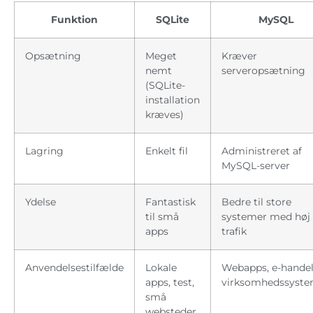
Funktion
SQLite
MySQL
Opsætning
Meget
Kræver
nemt
serveropsætning
(SQLite-
installation
kræves)
Lagring
Enkelt fil
Administreret af
MySQL-server
Ydelse
Fantastisk
Bedre til store
til små
systemer med høj
apps
trafik
Anvendelsestilfælde
Lokale
Webapps, e-handel
apps, test,
virksomhedssyste
små
websteder