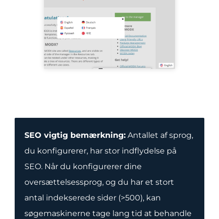
SEO vigtig bemærkning:
Antallet af sprog,
du konfigurerer, har stor indflydelse på
SEO. Når du konfigurerer dine
oversættelsessprog, og du har et stort
antal indekserede sider (>500), kan
søgemaskinerne tage lang tid at behandle