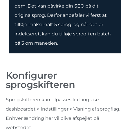
dem. Det kan påvirke din SEO på dit
originalsprog. Derfor anbefaler vi først at
tilføje maksimalt 5 sprog, og når det er
indekseret, kan du tilføje sprog i en batch
på 3 om måneden.
Konfigurer
sprogskifteren
Sprogskifteren kan tilpasses fra Linguise
dashboardet > Indstillinger > Visning af sprogflag.
Enhver ændring her vil blive afspejlet på
webstedet.