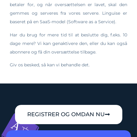
betaler for, og når oversættelsen er lavet, skal den
gemmes og serveres fra vores servere. Linguise er
baseret på en SaaS-model (Software as a Service).
Har du brug for mere tid til at beslutte dig, f.eks. 10
dage mere? Vi kan genaktivere den, eller du kan også
abonnere og få din oversættelse tilbage.
Giv os besked, så kan vi behandle det.
REGISTRER OG OMDAN NU