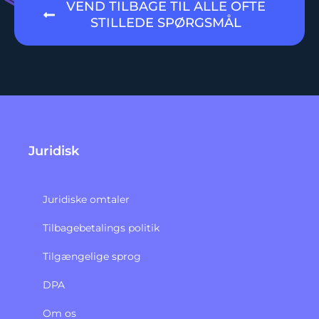
VEND TILBAGE TIL ALLE OFTE
STILLEDE SPØRGSMÅL
Juridisk
Juridiske omtaler
Tilbagebetalings politik​
Tilgængelige sprog
DPA
Om os