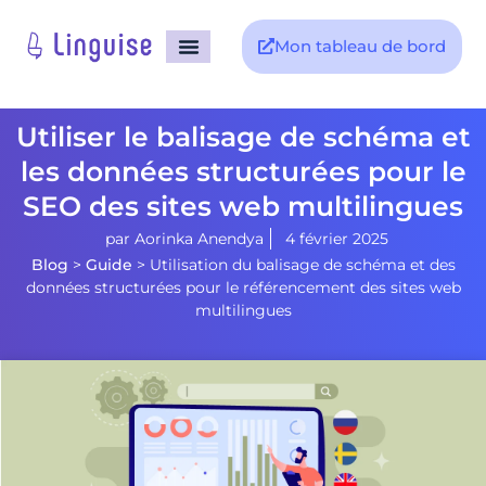
Mon tableau de bord
Utiliser le balisage de schéma et
les données structurées pour le
SEO des sites web multilingues
par
Aorinka Anendya
4 février 2025
Blog
>
Guide
>
Utilisation du balisage de schéma et des
données structurées pour le référencement des sites web
multilingues