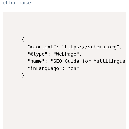
et françaises :
{

  "@context": "https://schema.org",

  "@type": "WebPage",

  "name": "SEO Guide for Multilingual 
  "inLanguage": "en"
