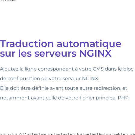
Traduction automatique
sur les serveurs NGINX
Ajoutez la ligne correspondant à votre CMS dans le bloc
de configuration de votre serveur NGINX.
Elle doit être définie avant toute autre redirection, et
notamment avant celle de votre fichier principal PHP.
rewrite ^/(af|sq|am|ar|hy|az|eu|be|bn|bs|bg|ca|ceb|ny|zh