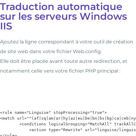
Traduction automatique
sur les serveurs Windows
IIS
Ajoutez la ligne correspondant à votre outil de création
de site web dans votre fichier Web.config.
Elle doit être placée avant toute autre redirection, et
notamment celle vers votre fichier PHP principal :
<rule name="Linguise" stopProcessing="true">

<match url="^(af|sq|am|ar|hy|az|eu|be|bn|bs|bg|ca|ceb|ny
        <conditions logicalGrouping="MatchAll" trackAllC
            <action type="Rewrite" url="linguise/linguis
</rule>