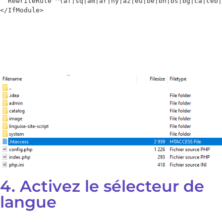
  RewriteRule ^(af|sq|am|ar|hy|az|eu|be|bn|bs|bg|ca|ceb|
</IfModule>
4. Activez le sélecteur de
langue