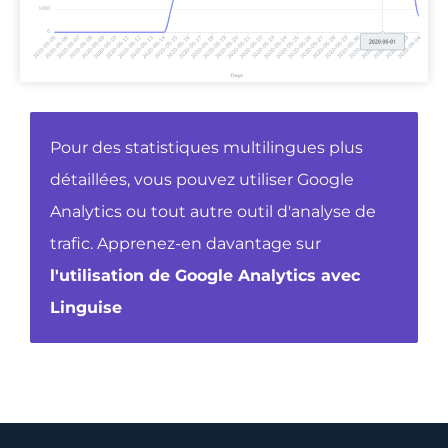
Pour des statistiques multilingues plus
détaillées, vous pouvez utiliser Google
Analytics ou tout autre outil d'analyse de
trafic. Apprenez-en davantage sur
l'utilisation de Google Analytics avec
Linguise