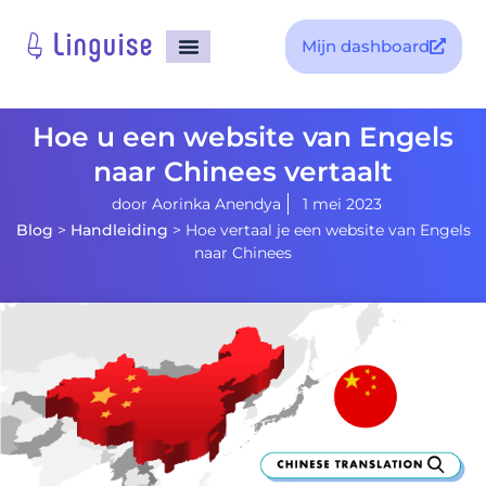
Mijn dashboard
Hoe u een website van Engels
naar Chinees vertaalt
door
Aorinka Anendya
1 mei 2023
Blog
>
Handleiding
>
Hoe vertaal je een website van Engels
naar Chinees