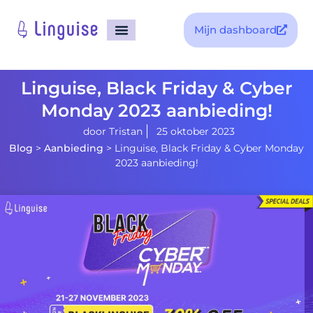
Mijn dashboard
Linguise, Black Friday & Cyber
Monday 2023 aanbieding!
door
Tristan
25 oktober 2023
Blog
>
Aanbieding
>
Linguise, Black Friday & Cyber ​​Monday
2023 aanbieding!