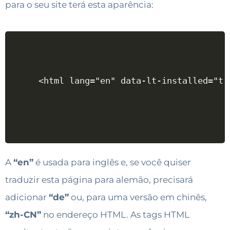
para o seu site terá esta aparência:
<html lang="en" data-lt-installed="tr
A
“en”
é usada para inglês e, se você quiser
traduzir esta página para alemão, precisará
adicionar
“de”
ou, para uma versão em chinês,
“zh-CN”
no endereço HTML. As tags HTML