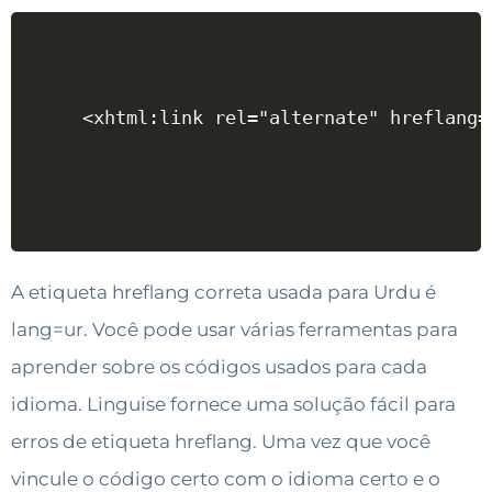
<xhtml:link rel="alternate" hreflang=
A etiqueta hreflang correta usada para Urdu é
lang=ur. Você pode usar várias ferramentas para
aprender sobre os códigos usados para cada
idioma. Linguise fornece uma solução fácil para
erros de etiqueta hreflang. Uma vez que você
vincule o código certo com o idioma certo e o