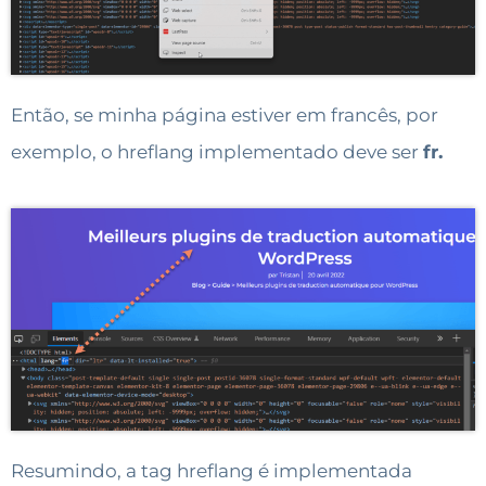
Então, se minha página estiver em francês, por
exemplo, o hreflang implementado deve ser
fr.
Resumindo, a tag hreflang é implementada