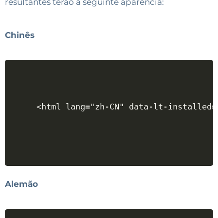
resultantes terão a seguinte aparência:
Chinês
<html lang="zh-CN" data-lt-installed=
Alemão