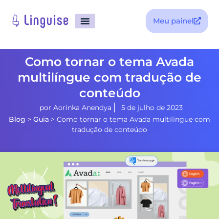
Meu painel
Como tornar o tema Avada
multilíngue com tradução de
conteúdo
por
Aorinka Anendya
5 de julho de 2023
Blog
>
Guia
>
Como tornar o tema Avada multilíngue com
tradução de conteúdo