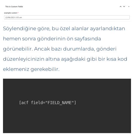
Söylendiğine göre, bu özel alanlar ayarlandıktan
hemen sonra gönderinin ön sayfasında
görünebilir. Ancak bazı durumlarda, gönderi
düzenleyicinizin altına aşağıdaki gibi bir kısa kod
eklemeniz gerekebilir.
[acf field="FIELD_NAME"]