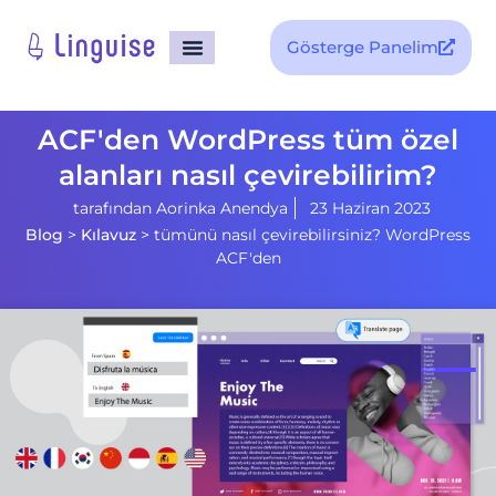
Gösterge Panelim
ACF'den WordPress tüm özel
alanları nasıl çevirebilirim?
tarafından
Aorinka Anendya
23 Haziran 2023
Blog
>
Kılavuz
>
tümünü nasıl çevirebilirsiniz? WordPress
ACF'den