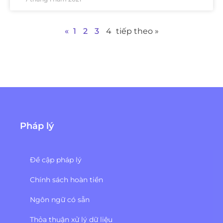
«
1
2
3
4
tiếp theo »
Pháp lý
Đề cập pháp lý
Chính sách hoàn tiền
Ngôn ngữ có sẵn
Thỏa thuận xử lý dữ liệu