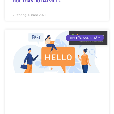
ĐỌC TOÀN BỘ BÀI VIẾT »
20 tháng 10 năm 2021
TIN TỨC SẢN PHẨM