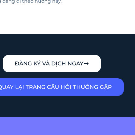
g đang đi theo hướng này.
ĐĂNG KÝ VÀ DỊCH NGAY
QUAY LẠI TRANG CÂU HỎI THƯỜNG GẶP