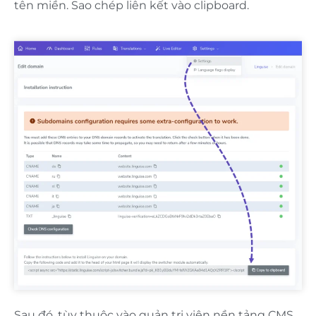
tên miền. Sao chép liên kết vào clipboard.
Sau đó, tùy thuộc vào quản trị viên nền tảng CMS