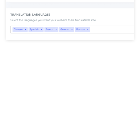
Lưu ý quan trọng về SEO:
Số lượng ngôn ngữ
bạn thiết lập có tác động rất lớn đến SEO. Khi bạn
thiết lập các ngôn ngữ dịch, nếu bạn có số lượng
trang được lập chỉ mục lớn (>500), công cụ tìm
kiếm có thể mất nhiều thời gian để xử lý chúng.
Điều này có thể ảnh hưởng đến SEO của bạn ở
ngôn ngữ gốc. Đó là lý do tại sao chúng tôi khuyên
bạn nên thêm tối đa 5 ngôn ngữ trước, sau đó khi
các trang đã được lập chỉ mục, bạn có thể thêm