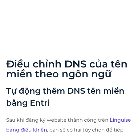
Điều này có thể ảnh hưởng đến SEO của bạn ở
ngôn ngữ gốc. Đó là lý do tại sao chúng tôi khuyên
bạn nên thêm tối đa 5 ngôn ngữ trước, sau đó khi
các trang đã được lập chỉ mục, bạn có thể thêm
ngôn ngữ theo từng đợt 3 ngôn ngữ mỗi tháng.
Điều chỉnh DNS của tên
miền theo ngôn ngữ
Tự động thêm DNS tên miền
bằng Entri
Sau khi đăng ký website thành công trên
Linguise
bảng điều khiển
, bạn sẽ có hai tùy chọn để tiếp