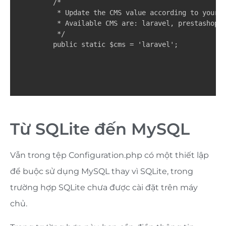
    /*

     * Update the CMS value according to your C
     * Available CMS are: laravel, prestashop

     */

    public static $cms = 'laravel';
Từ SQLite đến MySQL
Vẫn trong tệp Configuration.php có một thiết lập
để buộc sử dụng MySQL thay vì SQLite, trong
trường hợp SQLite chưa được cài đặt trên máy
chủ.