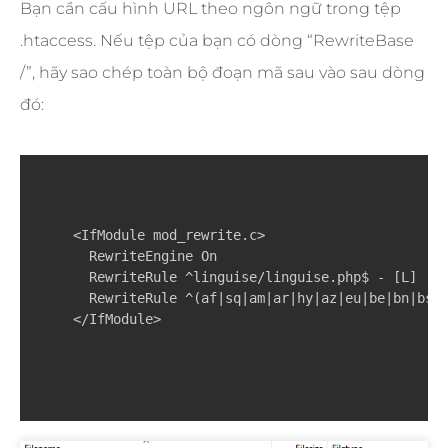
Bạn cần cấu hình URL theo ngôn ngữ trong tệp
.htaccess. Nếu tệp của bạn có dòng “RewriteBase
/”, hãy sao chép toàn bộ đoạn mã sau vào sau dòng
đó:
<IfModule mod_rewrite.c>

  RewriteEngine On

  RewriteRule ^linguise/linguise.php$ - [L]

  RewriteRule ^(af|sq|am|ar|hy|az|eu|be|bn|bs|
</IfModule>