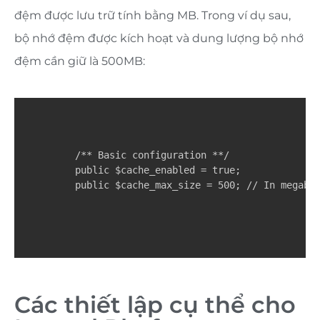
đệm được lưu trữ tính bằng MB. Trong ví dụ sau,
bộ nhớ đệm được kích hoạt và dung lượng bộ nhớ
đệm cần giữ là 500MB:
    /** Basic configuration **/

    public $cache_enabled = true;

    public $cache_max_size = 500; // In megaby
Các thiết lập cụ thể cho