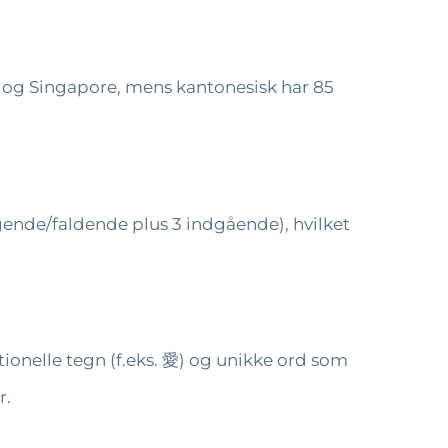
wan og Singapore, mens kantonesisk har 85
igende/faldende plus 3 indgående), hvilket
ionelle tegn (f.eks. 愛) og unikke ord som
r.