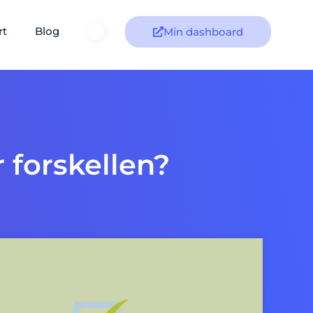
rt
Blog
Min dashboard
 forskellen?