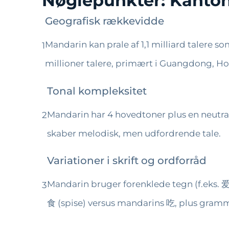
Nøglepunkter: Kanton
Geografisk rækkevidde
Mandarin kan prale af 1,1 milliard talere s
1
millioner talere, primært i Guangdong, 
Tonal kompleksitet
Mandarin har 4 hovedtoner plus en neutral
2
skaber melodisk, men udfordrende tale.
Variationer i skrift og ordforråd
Mandarin bruger forenklede tegn (f.eks. 爱
3
食 (spise) versus mandarins 吃, plus gramma