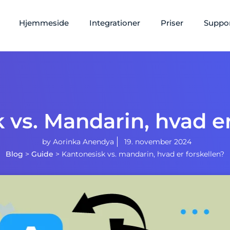
Hjemmeside
Integrationer
Priser
Suppo
 vs. Mandarin, hvad er
by
Aorinka Anendya
19. november 2024
Blog
>
Guide
>
Kantonesisk vs. mandarin, hvad er forskellen?