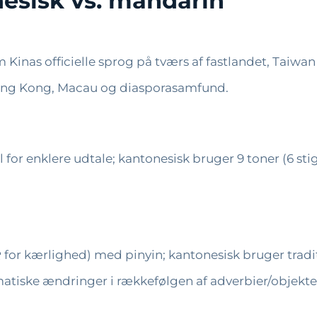
esisk vs. mandarin
om Kinas officielle sprog på tværs af fastlandet, Tai
Hong Kong, Macau og diasporasamfund.
 for enklere udtale; kantonesisk bruger 9 toner (6 st
 for kærlighed) med pinyin; kantonesisk bruger tradit
tiske ændringer i rækkefølgen af ​​adverbier/objekte