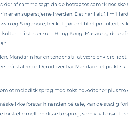
sider af samme sag", da de betragtes som "kinesiske s
er en superstjerne i verden. Det har i alt 1,1 milliarde
 Taiwan og Singapore, hvilket gør det til et populært
g kulturen i steder som Hong Kong, Macau og dele af
an.
n. Mandarin har en tendens til at være enklere, idet d
odersmålstalende. Derudover har Mandarin et praktisk
som et melodisk sprog med seks hovedtoner plus tre 
måske ikke forstår hinanden på tale, kan de stadig 
e forskelle mellem disse to sprog, som vi vil diskutere