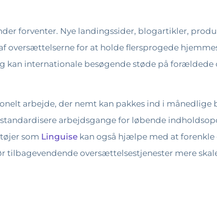
r forventer. Nye landingssider, blogartikler, prod
af oversættelserne for at holde flersprogede hjemm
g kan internationale besøgende støde på forældede 
nelt arbejde, der nemt kan pakkes ind i månedlige be
 standardisere arbejdsgange for løbende indholdsopd
ktøjer som
Linguise
kan også hjælpe med at forenkle 
r tilbagevendende oversættelsestjenester mere skaler