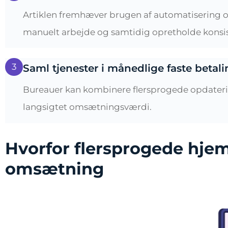
Artiklen fremhæver brugen af ​​automatisering o
manuelt arbejde og samtidig opretholde konsist
3
Saml tjenester i månedlige faste betali
Bureauer kan kombinere flersprogede opdatering
langsigtet omsætningsværdi.
Hvorfor flersprogede hje
omsætning