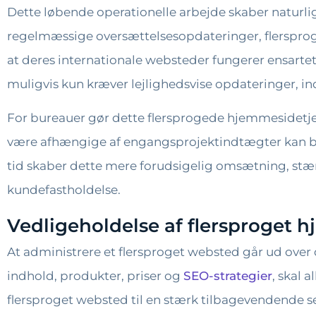
Dette løbende operationelle arbejde skaber naturl
regelmæssige oversættelsesopdateringer, flersproged
at deres internationale websteder fungerer ensartet
muligvis kun kræver lejlighedsvise opdateringer, i
For bureauer gør dette flersprogede hjemmesidetjen
være afhængige af engangsprojektindtægter kan bu
tid skaber dette mere forudsigelig omsætning, stæ
kundefastholdelse.
Vedligeholdelse af flersproget 
At administrere et flersproget websted går ud ove
indhold, produkter, priser og
SEO-strategier
, skal 
flersproget websted til en stærk tilbagevendende 