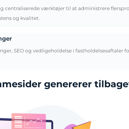
g centraliserede værktøjer til at administrere flersp
ens og kvalitet.
nger
er, SEO og vedligeholdelse i fastholdelsesaftaler f
mmesider genererer tilba