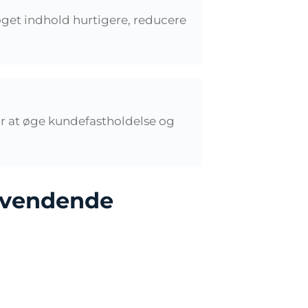
roget indhold hurtigere, reducere
or at øge kundefastholdelse og
gevendende