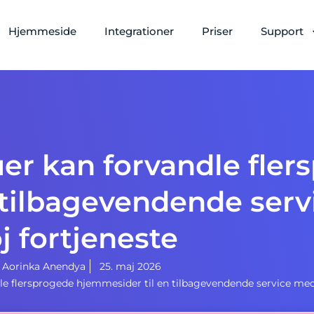
Hjemmeside
Integrationer
Priser
Support
r kan forvandle fler
 tilbagevendende ser
j fortjeneste
y
Aorinka Anendya
25. maj 2026
 flersprogede hjemmesider til en tilbagevendende service med 