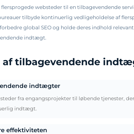
flersprogede websteder til en tilbagevendende service
reauer tilbyde kontinuerlig vedligeholdelse af fler
forbedre global SEO og holde deres indhold relevant 
evendende indtægt.
af tilbagevendende indtæg
evendende indtægter
der fra engangsprojekter til løbende tjenester, der
uerlig indtægt.
e effektiviteten