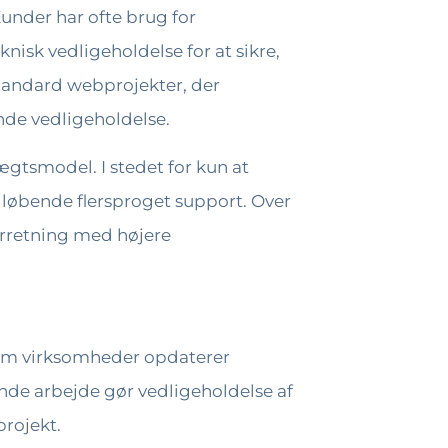
under har ofte brug for
isk vedligeholdelse for at sikre,
standard webprojekter, der
nde vedligeholdelse.
gtsmodel. I stedet for kun at
øbende flersproget support. Over
orretning med højere
som virksomheder opdaterer
bende arbejde gør vedligeholdelse af
rojekt.