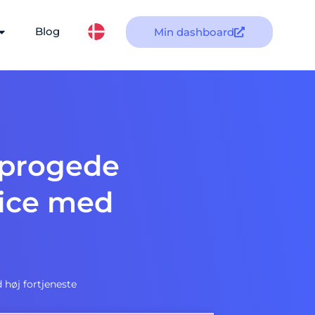
Blog
Min dashboard
sprogede
vice med
høj fortjeneste