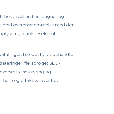
uktbeskrivelser, kampagner og
esider i overensstemmelse med den
oplysninger, inkonsekvent
talinger. I stedet for at behandle
ateringer, flersproget SEO-
oversættelsesstyring og
bare og effektive over tid.