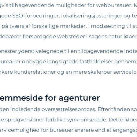
igvis tilbagevendende muligheder for webbureauer. K
e SEO-forbedringer, lokaliseringsjusteringer og tekn
 på tværs af forskellige markeder. I modsætning til 
ndebærer flersprogede websteder i sagens natur løbe
ester yderst velegnede til en tilbagevendende indtæ
reauer opbygge langsigtede fastholdelser gennem l
rkere kunderelationer og en mere skalerbar servicef
hjemmeside for agenturer
r den indledende oversættelsesproces. Efterhånden 
alle sprogversioner forblive synkroniserede. Dette lø
servicemulighed for bureauer snarere end et engangsp