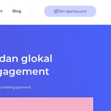
rt
Blog
Min dashboard
rdan glokal
ngagement
r kundeengagement