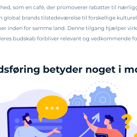
rhed, som en café, der promoverer rabatter til nærl
global brands tilstedeværelse til forskellige kulturel
skaber inden for samme land. Denne tilgang hjælper v
 deres budskab forbliver relevant og vedkommende for
dsføring betyder noget i m