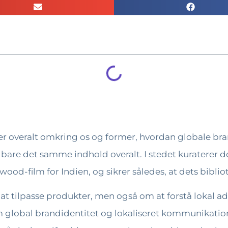
 er overalt omkring os og former, hvordan globale br
e bare det samme indhold overalt. I stedet kuraterer d
ood-film for Indien, og sikrer således, at dets bibl
t tilpasse produkter, men også om at forstå lokal ad
lobal brandidentitet og lokaliseret kommunikation, h