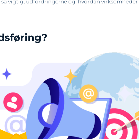
r så vigtig, udfordringerne og, hvordan virksomheder
dsføring?