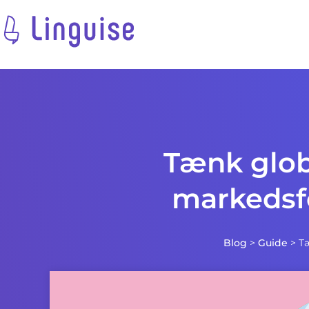
Tænk globa
markedsf
Blog
>
Guide
>
Tæ