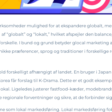
virksomheder mulighed for at ekspandere globalt, mens
f “globalt” og “lokalt,” hvilket afspejler den balanc
e forskelle. I bund og grund betyder glocal marketing a
ikke præferencer, sprog og traditioner i forskellige
old forskelligt afhængigt af landet. En bruger i Jap
rea får forslag til K-Drama. Dette er et godt eksemp
 lokal. Ligeledes justerer fastfood-kæder, modebra
egionale forventninger og sikre, at de forbinder s
me som lokal markedsføring. Lokal markedsføring fo