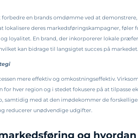
 forbedre en brands omdømme ved at demonstrere, at
il at lokalisere deres markedsføringskampagner, føler
id og loyalitet. En brand, der inkorporerer lokale præfer
vilket kan bidrage til langsigtet succes på markedet
tegi
essen mere effektiv og omkostningseffektiv. Virksom
for hver region og i stedet fokusere på at tilpasse e
b, samtidig med at den imødekommer de forskellige b
g reducerer unødvendige udgifter.
l markedsføring og hvorda