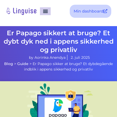
Min dashboard
Er Papago sikkert at bruge? Et
dybt dyk ned i appens sikkerhed
og privatliv
by
Aorinka Anendya
2. juli 2025
Blog
>
Guide
>
Er Papago sikker at bruge? Et dybdegående
indblik i appens sikkerhed og privatliv