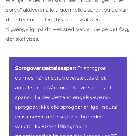
eller fjerne dem når som helst. Indstillingen "Alle
sprog" aktiverer alle tilgængelige sprog, og du kan
derefter kontrollere, hvad der skal være
tilgængeligt på dit websted, ved at vælge det flag,
der skal vises.
Sprogoversættelsespar:
Et
sprogpar
dannes, når et sprog oversættes til et
andet sprog. Når engelsk oversættes til
spansk, kaldes dette et engelsk-spansk
sprogpar. Ikke alle sprogpar er lige i neural
maskinoversættelse; nøjagtigheden
varierer fra 80 % til 95 %, mens