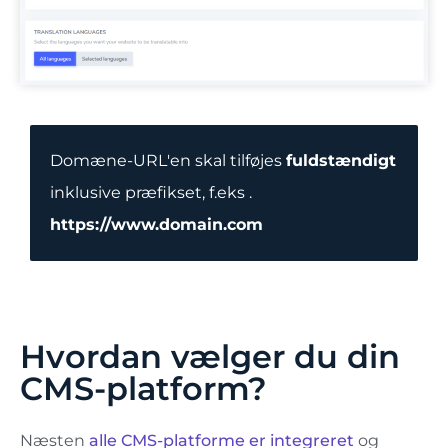
Domæne-URL'en skal tilføjes
fuldstændigt
inklusive præfikset, f.eks .
https://www.domain.com
Hvordan vælger du din
CMS-platform?
Næsten
alle CMS-platforme er integreret
og