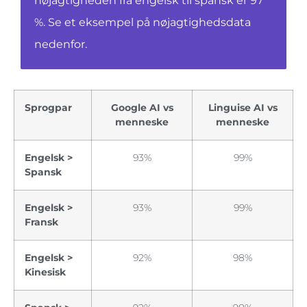
nøjagtigheden fra engelsk til spansk er 97
%. Se et eksempel på nøjagtighedsdata
nedenfor.
Sprogpar
Google AI vs
Linguise AI vs
menneske
menneske
Engelsk >
93%
99%
Spansk
Engelsk >
93%
99%
Fransk
Engelsk >
92%
98%
Kinesisk