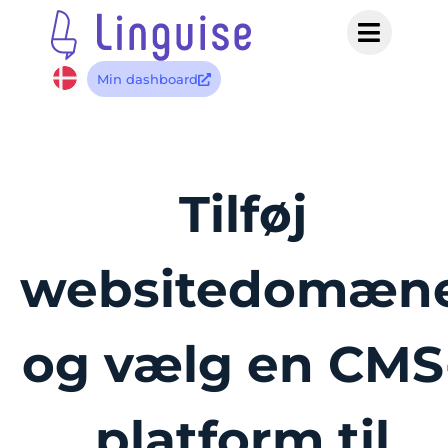
Min dashboard
Tilføj
websitedomæn
og vælg en CMS
platform til