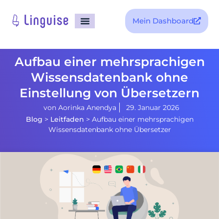
Mein Dashboard
Aufbau einer mehrsprachigen
Wissensdatenbank ohne
Einstellung von Übersetzern
von
Aorinka Anendya
29. Januar 2026
Blog
>
Leitfaden
>
Aufbau einer mehrsprachigen
Wissensdatenbank ohne Übersetzer