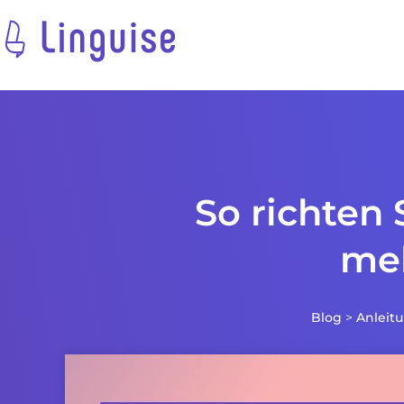
So richten 
meh
Blog
>
Anleit