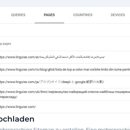
ochladen
mehrsprachige Sitemap zu erstellen. Eine mehrsprachi