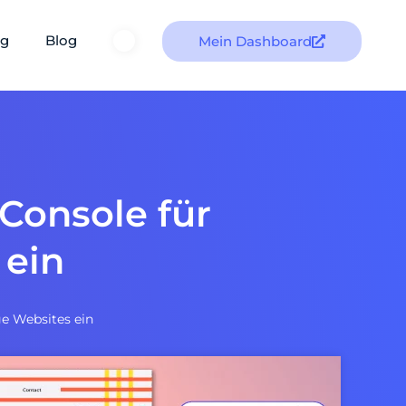
ng
Blog
Mein Dashboard
 Console für
 ein
ge Websites ein