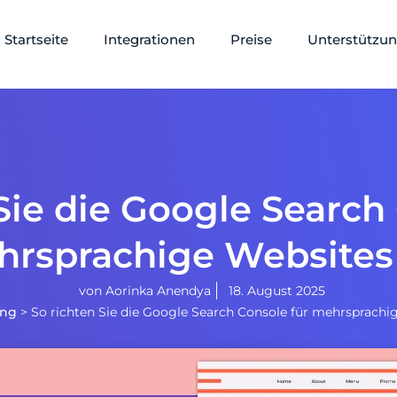
Startseite
Integrationen
Preise
Unterstützu
Sie die Google Search
rsprachige Websites
von
Aorinka Anendya
18. August 2025
ung
>
So richten Sie die Google Search Console für mehrsprachi