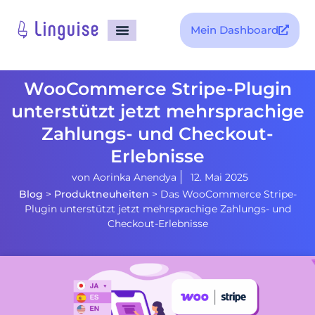
Mein Dashboard
WooCommerce Stripe-Plugin
unterstützt jetzt mehrsprachige
Zahlungs- und Checkout-
Erlebnisse
von
Aorinka Anendya
12. Mai 2025
Blog
>
Produktneuheiten
>
Das WooCommerce Stripe-
Plugin unterstützt jetzt mehrsprachige Zahlungs- und
Checkout-Erlebnisse