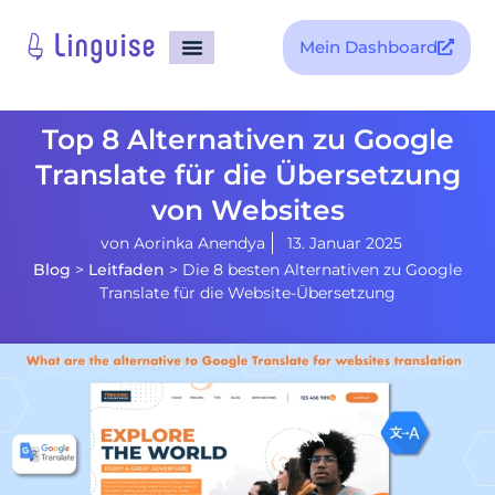
Mein Dashboard
Top 8 Alternativen zu Google
Translate für die Übersetzung
von Websites
von
Aorinka Anendya
13. Januar 2025
Blog
>
Leitfaden
>
Die 8 besten Alternativen zu Google
Translate für die Website-Übersetzung