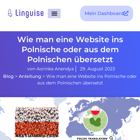
Mein Dashboard
Wie man eine Website ins
Polnische oder aus dem
Polnischen übersetzt
von
Aorinka Anendya
29. August 2023
Blog
>
Anleitung
>
Wie man eine Website ins Polnische oder
aus dem Polnischen übersetzt