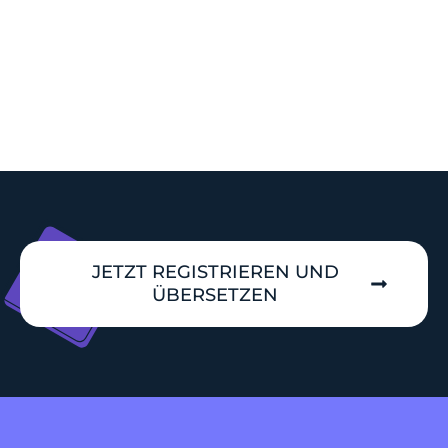
In diesem Beispiel:
.blog-URLs
werden nur in
spanischer Sprache von der Übersetzung
ausgeschlossen
.
JETZT REGISTRIEREN UND
ÜBERSETZEN