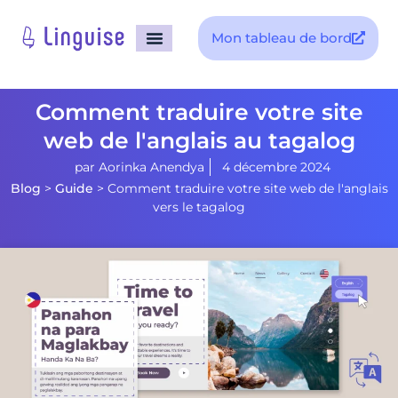
Mon tableau de bord
Comment traduire votre site
web de l'anglais au tagalog
par
Aorinka Anendya
4 décembre 2024
Blog
>
Guide
>
Comment traduire votre site web de l'anglais
vers le tagalog