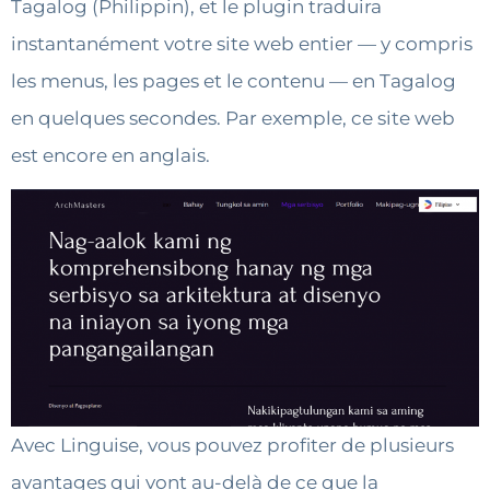
Tagalog (Philippin), et le plugin traduira
instantanément votre site web entier — y compris
les menus, les pages et le contenu — en Tagalog
en quelques secondes. Par exemple, ce site web
est encore en anglais.
Avec Linguise, vous pouvez profiter de plusieurs
avantages qui vont au-delà de ce que la