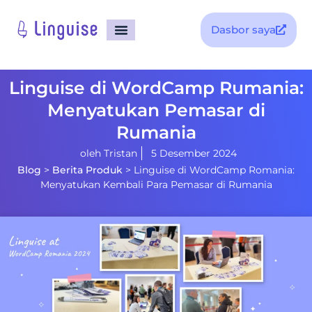
Dasbor saya
Linguise di WordCamp Rumania:
Menyatukan Pemasar di
Rumania
oleh
Tristan
5 Desember 2024
Blog
>
Berita Produk
>
Linguise di WordCamp Romania:
Menyatukan Kembali Para Pemasar di Rumania