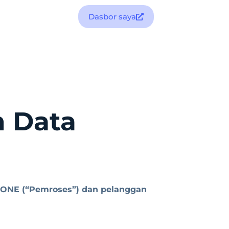
Dasbor saya
n Data
XT ONE (“Pemroses”) dan pelanggan