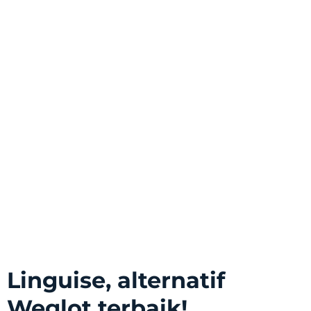
Linguise, alternatif
Weglot terbaik!