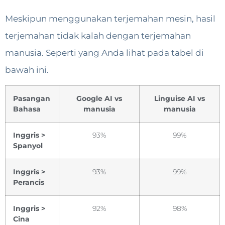
Meskipun menggunakan terjemahan mesin, hasil
terjemahan tidak kalah dengan terjemahan
manusia. Seperti yang Anda lihat pada tabel di
bawah ini.
Pasangan
Google AI vs
Linguise AI vs
Bahasa
manusia
manusia
Inggris >
93%
99%
Spanyol
Inggris >
93%
99%
Perancis
Inggris >
92%
98%
Cina