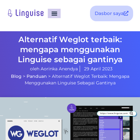
Dasbor saya
Alternatif Weglot terbaik:
mengapa menggunakan
Linguise sebagai gantinya
oleh
Aorinka Anendya
29 April 2023
Blog
>
Panduan
>
Alternatif Weglot Terbaik: Mengapa
Menggunakan Linguise Sebagai Gantinya