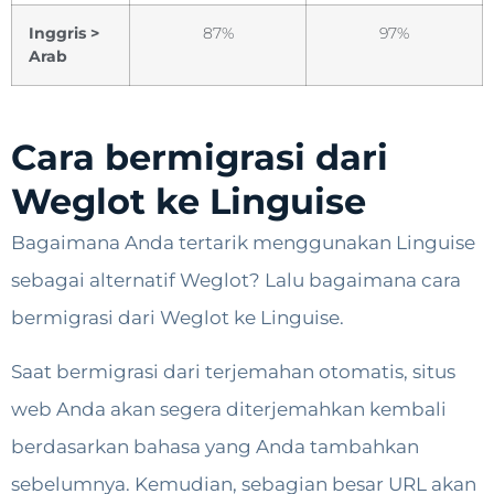
Inggris >
87%
97%
Arab
Cara bermigrasi dari
Weglot ke Linguise
Bagaimana Anda tertarik menggunakan Linguise
sebagai alternatif Weglot? Lalu bagaimana cara
bermigrasi dari Weglot ke Linguise.
Saat bermigrasi dari terjemahan otomatis, situs
web Anda akan segera diterjemahkan kembali
berdasarkan bahasa yang Anda tambahkan
sebelumnya. Kemudian, sebagian besar URL akan