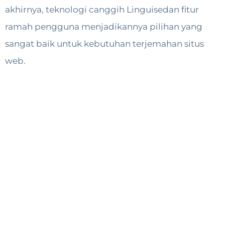
akhirnya, teknologi canggih Linguisedan fitur
ramah pengguna menjadikannya pilihan yang
sangat baik untuk kebutuhan terjemahan situs
web.