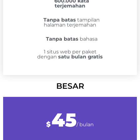
600.000 kata
terjemahan
Tanpa batas
tampilan
halaman terjemahan
Tanpa batas
bahasa
1 situs web per paket
dengan
satu bulan gratis
BESAR
45
$
/ bulan