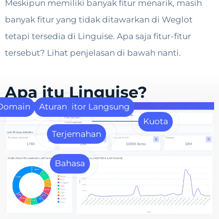
Meskipun memiliki banyak fitur menarik, masih
banyak fitur yang tidak ditawarkan di Weglot
tetapi tersedia di Linguise. Apa saja fitur-fitur
tersebut? Lihat penjelasan di bawah nanti.
Apa itu Linguise?
Domain
Aturan
Editor Langsung
Kuota
Terjemahan
Bahasa