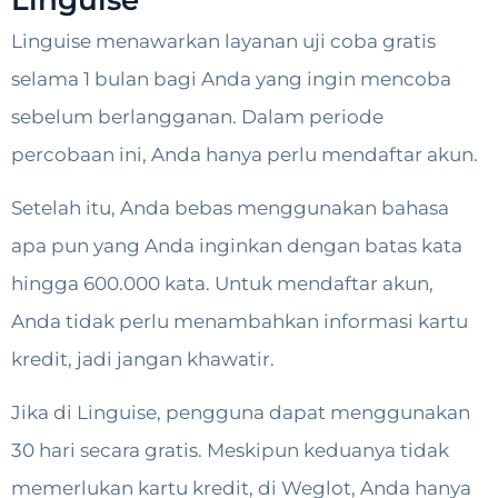
Linguise menawarkan layanan uji coba gratis
selama 1 bulan bagi Anda yang ingin mencoba
sebelum berlangganan. Dalam periode
percobaan ini, Anda hanya perlu mendaftar akun.
Setelah itu, Anda bebas menggunakan bahasa
apa pun yang Anda inginkan dengan batas kata
hingga 600.000 kata. Untuk mendaftar akun,
Anda tidak perlu menambahkan informasi kartu
kredit, jadi jangan khawatir.
Jika di Linguise, pengguna dapat menggunakan
30 hari secara gratis. Meskipun keduanya tidak
memerlukan kartu kredit, di Weglot, Anda hanya