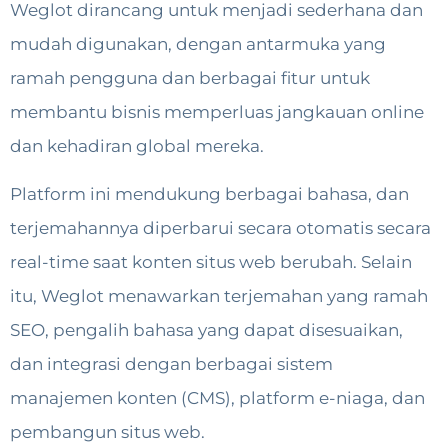
Weglot dirancang untuk menjadi sederhana dan
mudah digunakan, dengan antarmuka yang
ramah pengguna dan berbagai fitur untuk
membantu bisnis memperluas jangkauan online
dan kehadiran global mereka.
Platform ini mendukung berbagai bahasa, dan
terjemahannya diperbarui secara otomatis secara
real-time saat konten situs web berubah. Selain
itu, Weglot menawarkan terjemahan yang ramah
SEO, pengalih bahasa yang dapat disesuaikan,
dan integrasi dengan berbagai sistem
manajemen konten (CMS), platform e-niaga, dan
pembangun situs web.