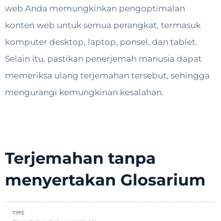
web Anda memungkinkan pengoptimalan
konten web untuk semua perangkat, termasuk
komputer desktop, laptop, ponsel, dan tablet.
Selain itu, pastikan penerjemah manusia dapat
memeriksa ulang terjemahan tersebut, sehingga
mengurangi kemungkinan kesalahan.
Terjemahan tanpa
menyertakan Glosarium