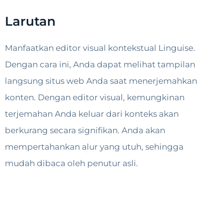
Larutan
Manfaatkan editor visual kontekstual Linguise.
Dengan cara ini, Anda dapat melihat tampilan
langsung situs web Anda saat menerjemahkan
konten. Dengan editor visual, kemungkinan
terjemahan Anda keluar dari konteks akan
berkurang secara signifikan. Anda akan
mempertahankan alur yang utuh, sehingga
mudah dibaca oleh penutur asli.