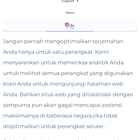
Jangan pernah mengoptimalkan terjemahan
Anda hanya untuk satu perangkat. Kami
menyarankan untuk memeriksa analitik Anda
untuk melihat semua perangkat yang digunakan
klien Anda untuk mengunjungi halaman web
Anda. Bahkan situs web yang dilokalisasi dengan
sempurna pun akan gagal mencapai potensi
maksimalnya di beberapa negara jika tidak
dioptimalkan untuk perangkat seluler.