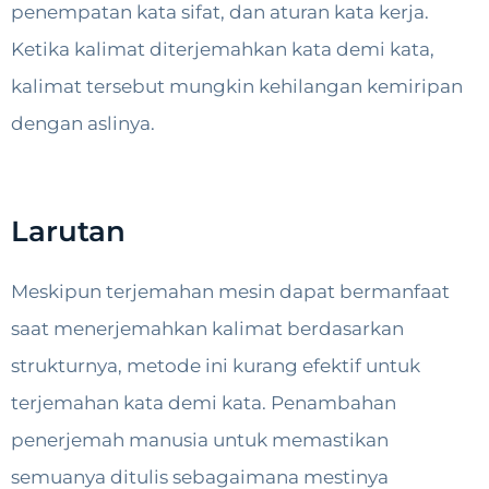
penempatan kata sifat, dan aturan kata kerja.
Ketika kalimat diterjemahkan kata demi kata,
kalimat tersebut mungkin kehilangan kemiripan
dengan aslinya.
Larutan
Meskipun terjemahan mesin dapat bermanfaat
saat menerjemahkan kalimat berdasarkan
strukturnya, metode ini kurang efektif untuk
terjemahan kata demi kata. Penambahan
penerjemah manusia untuk memastikan
semuanya ditulis sebagaimana mestinya