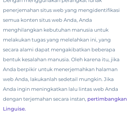
Dengan menggunakan perangkat lunak
penerjemahan situs web yang mengidentifikasi
semua konten situs web Anda, Anda
menghilangkan kebutuhan manusia untuk
melakukan tugas yang melelahkan ini, yang
secara alami dapat mengakibatkan beberapa
bentuk kesalahan manusia. Oleh karena itu, jika
Anda berpikir untuk menerjemahkan halaman
web Anda, lakukanlah sedetail mungkin. Jika
Anda ingin meningkatkan lalu lintas web Anda
dengan terjemahan secara instan,
pertimbangkan
Linguise.