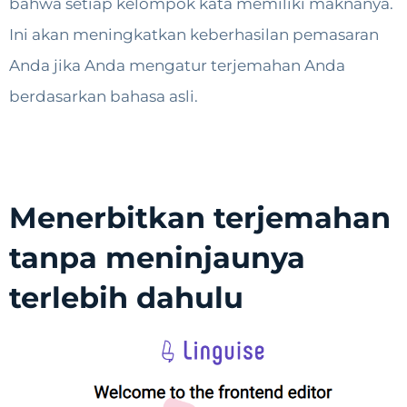
bahwa setiap kelompok kata memiliki maknanya.
Ini akan meningkatkan keberhasilan pemasaran
Anda jika Anda mengatur terjemahan Anda
berdasarkan bahasa asli.
Menerbitkan terjemahan
tanpa meninjaunya
terlebih dahulu