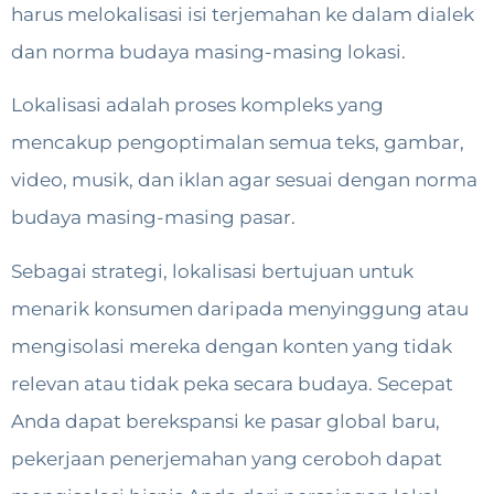
harus melokalisasi isi terjemahan ke dalam dialek
dan norma budaya masing-masing lokasi.
Lokalisasi adalah proses kompleks yang
mencakup pengoptimalan semua teks, gambar,
video, musik, dan iklan agar sesuai dengan norma
budaya masing-masing pasar.
Sebagai strategi, lokalisasi bertujuan untuk
menarik konsumen daripada menyinggung atau
mengisolasi mereka dengan konten yang tidak
relevan atau tidak peka secara budaya. Secepat
Anda dapat berekspansi ke pasar global baru,
pekerjaan penerjemahan yang ceroboh dapat