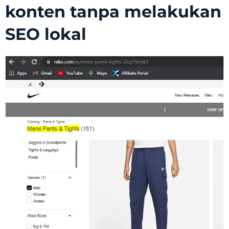
konten tanpa melakukan
SEO lokal