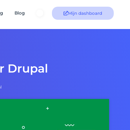
ng
Blog
Mijn dashboard
or Drupal
l