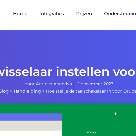
Home
Integraties
Prijzen
Ondersteuni
isselaar instellen vo
door
Aorinka Anendya
1 december 2023
Blog
>
Handleiding
>
Hoe stel je de taalschakelaar in voor Drupa