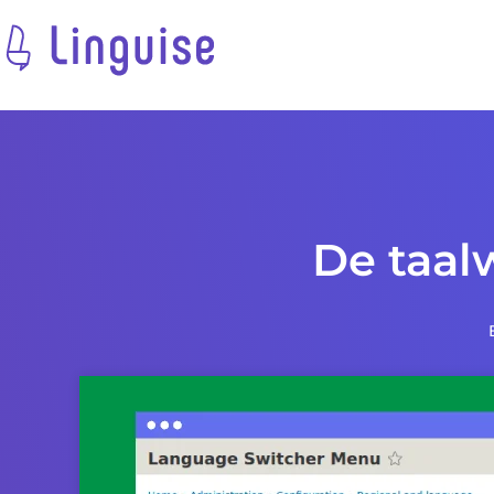
De taalw