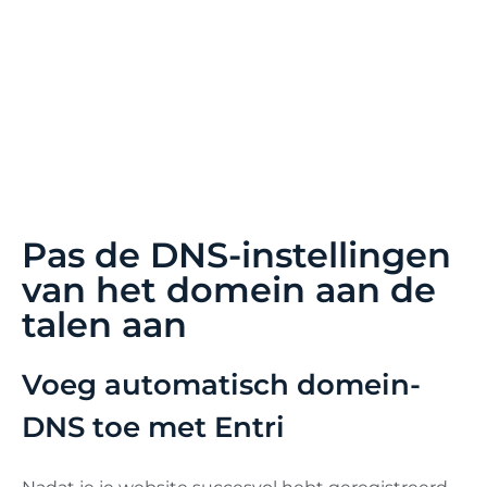
veel tijd in beslag nemen. Dit kan uw SEO in de
oorspronkelijke taal negatief beïnvloeden. Daarom
raden we aan om in eerste instantie maximaal 5
talen toe te voegen. Zodra deze pagina's zijn
geïndexeerd, kunt u maandelijks 3 talen
toevoegen.
Pas de DNS-instellingen
van het domein aan de
talen aan
Voeg automatisch domein-
DNS toe met Entri