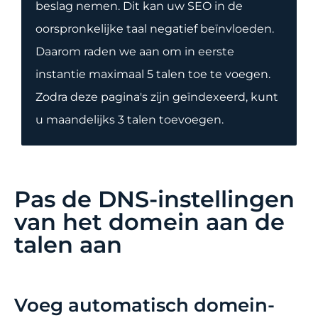
beslag nemen. Dit kan uw SEO in de
oorspronkelijke taal negatief beïnvloeden.
Daarom raden we aan om in eerste
instantie maximaal 5 talen toe te voegen.
Zodra deze pagina's zijn geïndexeerd, kunt
u maandelijks 3 talen toevoegen.
Pas de DNS-instellingen
van het domein aan de
talen aan
Voeg automatisch domein-