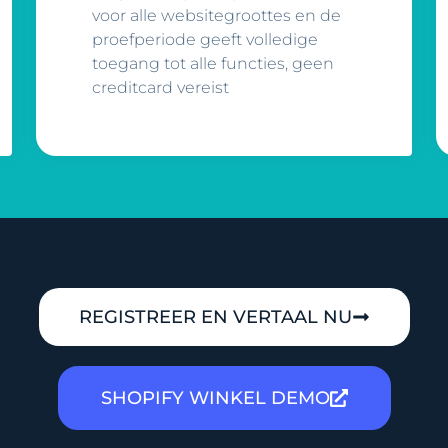
voor alle websitegroottes en de
proefperiode geeft volledige
toegang tot alle functies, geen
creditcard vereist
REGISTREER EN VERTAAL NU
SHOPIFY WINKEL DEMO