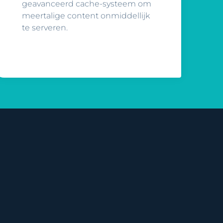
geavanceerd cache-systeem om
meertalige content onmiddellijk
te serveren.