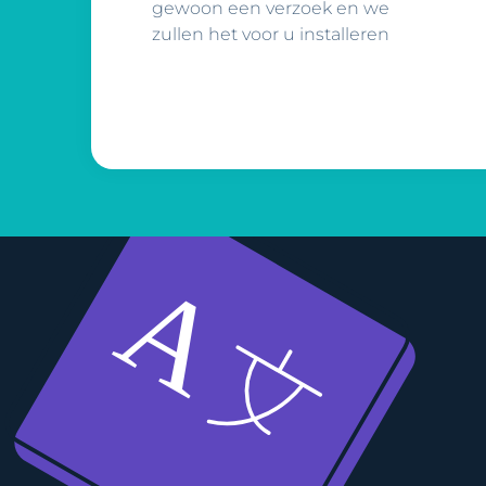
gewoon een verzoek en we
zullen het voor u installeren