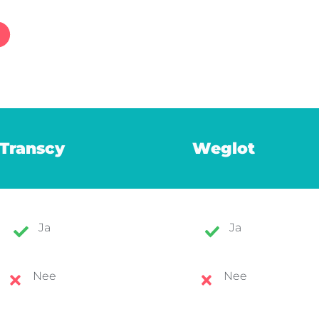
Transcy
Weglot
Ja
Ja
Nee
Nee