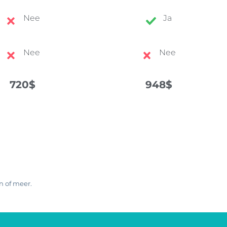
Nee
Ja
Nee
Nee
720$
948$
n of meer.