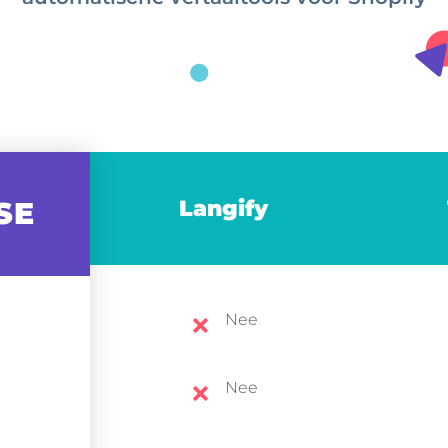
SE
Langify
Nee
Nee