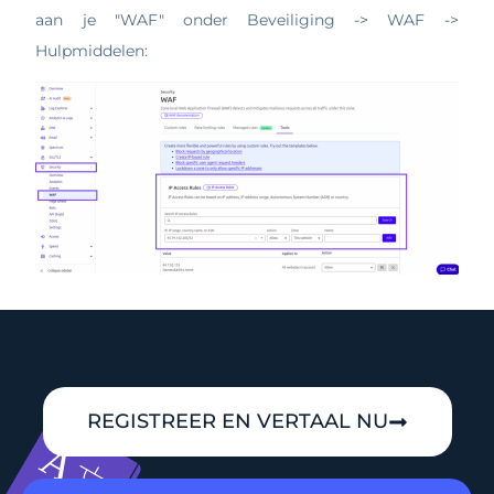
aan je "WAF" onder Beveiliging -> WAF ->
Hulpmiddelen:
REGISTREER EN VERTAAL NU