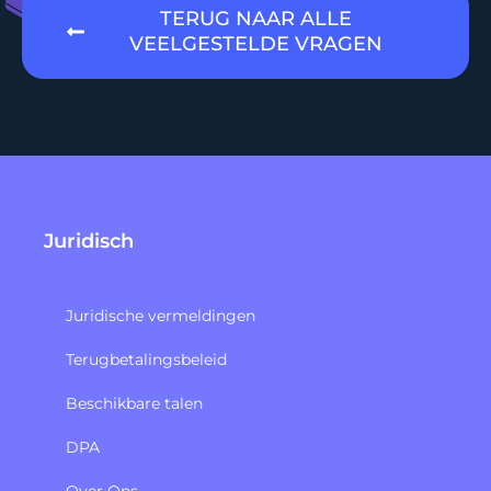
TERUG NAAR ALLE
VEELGESTELDE VRAGEN
Juridisch
Juridische vermeldingen
Terugbetalingsbeleid​
Beschikbare talen
DPA